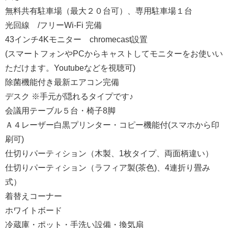
無料共有駐車場（最大２０台可）、専用駐車場１台
光回線 /フリーWi-Fi 完備
43インチ4Kモニター chromecast設置
(
スマートフォンやPCからキャストしてモニターをお使いい
ただけます。
Youtubeなどを視聴可)
除菌機能付き最新エアコン完備
デスク ※手元が隠れるタイプです♪
会議用テーブル５台・椅子8脚
Ａ４レーザー白黒プリンター・コピー機能付(スマホから印
刷可)
仕切りパーティション（木製、1枚タイプ、両面柄違い）
仕切りパーティション（ラフィア製(茶色)、4連折り畳み
式）
着替えコーナー
ホワイトボード
冷蔵庫・ポット・手洗い設備・換気扇